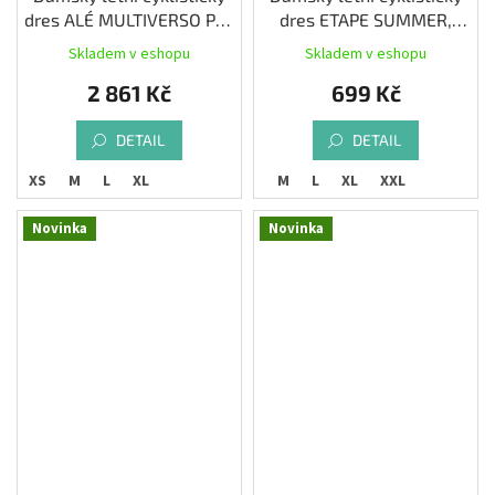
dres ALÉ MULTIVERSO PR-
dres ETAPE SUMMER,
E, bossanova
bílá/růžová
Skladem v eshopu
Skladem v eshopu
2 861 Kč
699 Kč
DETAIL
DETAIL
XS
M
L
XL
S
M
L
XL
XXL
Novinka
Novinka