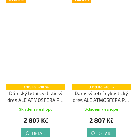
3 119 Kč
–10 %
3 119 Kč
–10 %
Dámský letní cyklistický
Dámský letní cyklistický
dres ALÉ ATMOSFERA PR-
dres ALÉ ATMOSFERA PR-
E, iris
E, water green
Skladem v eshopu
Skladem v eshopu
2 807 Kč
2 807 Kč
DETAIL
DETAIL