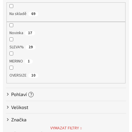
r
Tretry
o
Na skladě
69
d
u
Doplňky
k
Novinka
17
t
Poukazy
ů
SLEVA%
29
Dárky
pro
cyklisty
MERINO
1
OVERSIZE
10
Výprodej
Novinky
Pohlaví
?
Sleva
Velikost
pro
věrné
Značka
Značky
VYMAZAT FILTRY