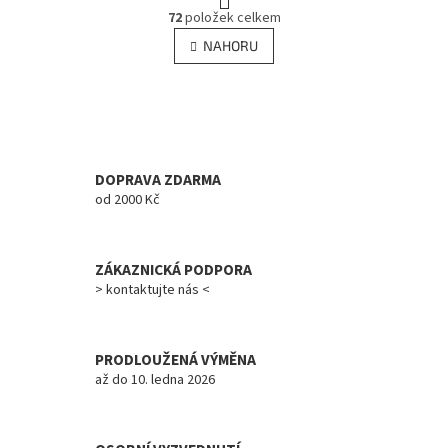
O
r
72
položek celkem
v
á
l
NAHORU
n
á
k
d
o
v
a
á
c
n
í
í
p
r
DOPRAVA ZDARMA
v
od 2000 Kč
k
y
v
ZÁKAZNICKÁ PODPORA
ý
> kontaktujte nás <
p
i
s
u
PRODLOUŽENÁ VÝMĚNA
až do 10. ledna 2026