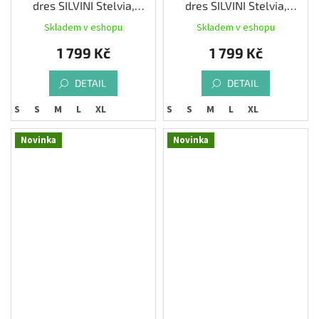
dres SILVINI Stelvia,
dres SILVINI Stelvia,
merlot/ocean
black/ruby
Skladem v eshopu
Skladem v eshopu
1 799 Kč
1 799 Kč
DETAIL
DETAIL
XS
S
M
L
XL
XS
S
M
L
XL
Novinka
Novinka