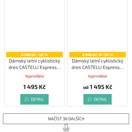
až
2 990 Kč
–50 %
2 990 Kč
–50 %
Dámský letní cyklistický
Dámský letní cyklistický
dres CASTELLI Espresso,
dres CASTELLI Espresso,
light black
hibiscus
Vyprodáno
Vyprodáno
1 495 Kč
1 495 Kč
od
DETAIL
DETAIL
NAČÍST 36 DALŠÍCH
S
1
2
t