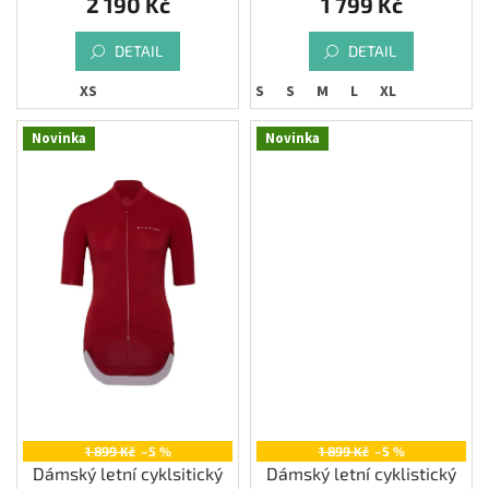
2 190 Kč
1 799 Kč
DETAIL
DETAIL
XS
XS
S
M
L
XL
Novinka
Novinka
1 899 Kč
–5 %
1 899 Kč
–5 %
Dámský letní cyklsitický
Dámský letní cyklistický