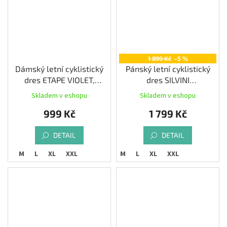
1 899 Kč
–5 %
Dámský letní cyklistický
Pánský letní cyklistický
dres ETAPE VIOLET,
dres SILVINI
růžová/černá
Mazzano,navy/cream
Skladem v eshopu
Skladem v eshopu
999 Kč
1 799 Kč
DETAIL
DETAIL
S
M
L
XL
XXL
M
L
XL
XXL