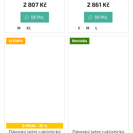
2 807 Kč
2 861 Kč
DETAIL
DETAIL
M
XL
S
M
L
SLEVA%
Novinka
3 179 Kč
–10 %
Dámský letní cyklistický
Dámský letní cyklistický