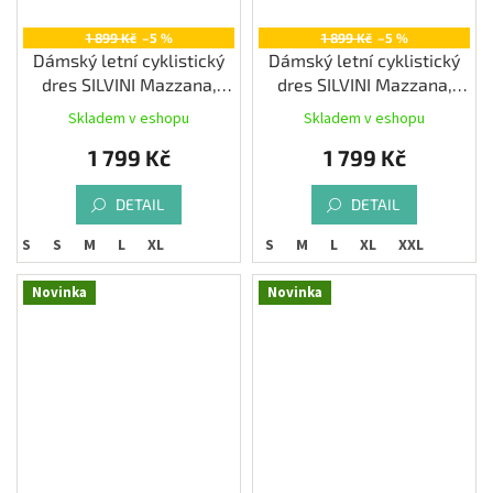
1 899 Kč
–5 %
1 899 Kč
–5 %
Dámský letní cyklistický
Dámský letní cyklistický
dres SILVINI Mazzana,
dres SILVINI Mazzana,
blush/green
blue
Skladem v eshopu
Skladem v eshopu
1 799 Kč
1 799 Kč
DETAIL
DETAIL
XS
S
M
L
XL
XS
S
M
L
XL
XXL
Novinka
Novinka