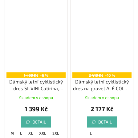
1 499 Kč
–6 %
2 419 Kč
–10 %
Dámský letní cyklistický
Dámský letní cyklistický
dres SILVINI Catirina,
dres na gravel ALÉ COLOR
black/blush
BLOCK OFF ROAD
Skladem v eshopu
Skladem v eshopu
PRAGMA, stone
1 399 Kč
2 177 Kč
DETAIL
DETAIL
S
M
L
XL
XXL
3XL
L