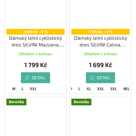
1 899 Kč
–5 %
1 799 Kč
–5 %
Dámský letní cyklistický
Dámský letní cyklistický
dres SILVINI Mazzana,
dres SILVINI Calnia,
cloud/ocean
lilac/white
Skladem v eshopu
Skladem v eshopu
1 799 Kč
1 699 Kč
DETAIL
DETAIL
M
L
XXL
XS
S
M
L
XL
XXL
3XL
4XL
Novinka
Novinka