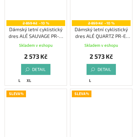
2 859 Kč
–10 %
2 859 Kč
–10 %
Dámský letní cyklistický
Dámský letní cyklistický
dres ALÉ SAUVAGE PR-E,
dres ALÉ QUARTZ PR-E,
iris
blue
Skladem v eshopu
Skladem v eshopu
2 573 Kč
2 573 Kč
DETAIL
DETAIL
L
XL
L
SLEVA%
SLEVA%