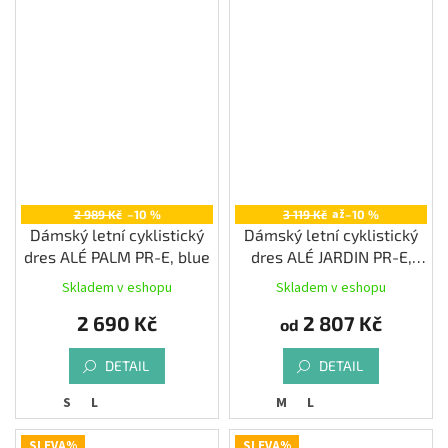
až
2 989 Kč
–10 %
3 119 Kč
–10 %
Dámský letní cyklistický
Dámský letní cyklistický
dres ALÉ PALM PR-E, blue
dres ALÉ JARDIN PR-E,
multicolor
Skladem v eshopu
Skladem v eshopu
2 690 Kč
2 807 Kč
od
DETAIL
DETAIL
S
L
M
L
SLEVA%
SLEVA%