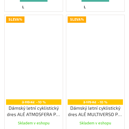
L
L
SLEVA%
SLEVA%
3 119 Kč
–10 %
3 179 Kč
–10 %
Dámský letní cyklistický
Dámský letní cyklistický
dres ALÉ ATMOSFERA PR-
dres ALÉ MULTIVERSO PR-
E, peonia
E, iris
Skladem v eshopu
Skladem v eshopu