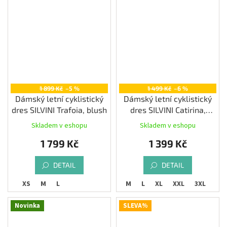
1 899 Kč
–5 %
1 499 Kč
–6 %
Dámský letní cyklistický
Dámský letní cyklistický
dres SILVINI Trafoia, blush
dres SILVINI Catirina,
cloud/green
Skladem v eshopu
Skladem v eshopu
1 799 Kč
1 399 Kč
DETAIL
DETAIL
XS
M
L
XS
S
M
L
XL
XXL
3XL
Novinka
SLEVA%