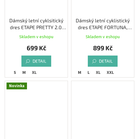
Dámský letní cyklsitický
Dámský letní cyklistický
dres ETAPE PRETTY 2.0,
dres ETAPE FORTUNA,
bílá/růžová
magenta/černá
Skladem v eshopu
Skladem v eshopu
699 Kč
899 Kč
DETAIL
DETAIL
S
M
XL
S
M
L
XL
XXL
Novinka