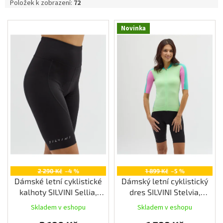
Položek k zobrazení:
72
Měna
(CZK)
V
Novinka
ý
p
Přihlášení
i
s
p
r
o
d
u
k
t
ů
2 290 Kč
–4 %
1 899 Kč
–5 %
Dámské letní cyklistické
Dámský letní cyklistický
kalhoty SILVINI Sellia,
dres SILVINI Stelvia,
black
ocean/blush
Skladem v eshopu
Skladem v eshopu