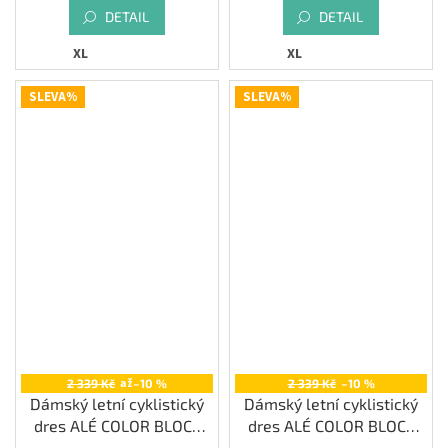
DETAIL
DETAIL
XL
XL
SLEVA%
SLEVA%
až
2 339 Kč
–10 %
2 339 Kč
–10 %
Dámský letní cyklistický
Dámský letní cyklistický
dres ALÉ COLOR BLOCK
dres ALÉ COLOR BLOCK
PRAGMA, white
PRAGMA, black