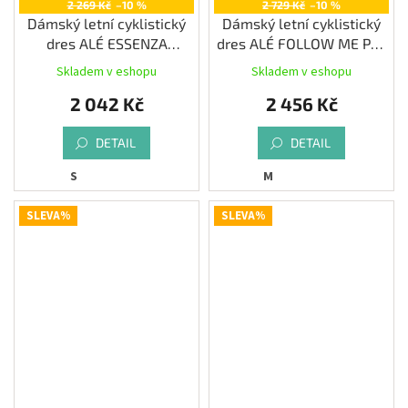
2 269 Kč
–10 %
2 729 Kč
–10 %
Dámský letní cyklistický
Dámský letní cyklistický
dres ALÉ ESSENZA
dres ALÉ FOLLOW ME PR-
PRAGMA, fuchsia
E, denim
Skladem v eshopu
Skladem v eshopu
2 042 Kč
2 456 Kč
DETAIL
DETAIL
S
M
SLEVA%
SLEVA%