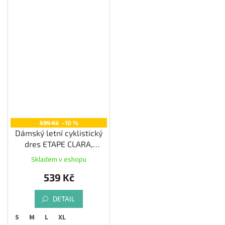
599 Kč
–10 %
Dámský letní cyklistický
dres ETAPE CLARA,
černá/růžová
Skladem v eshopu
539 Kč
DETAIL
S
M
L
XL