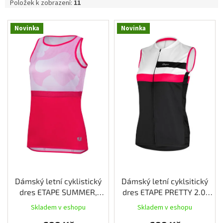
Položek k zobrazení:
11
Měna
(CZK)
V
Novinka
Novinka
ý
p
Přihlášení
i
s
p
r
o
d
u
k
t
ů
Dámský letní cyklistický
Dámský letní cyklsitický
dres ETAPE SUMMER,
dres ETAPE PRETTY 2.0,
bílá/růžová
bílá/růžová
Skladem v eshopu
Skladem v eshopu