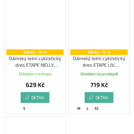
699 Kč
–10 %
799 Kč
–10 %
Dámský letní cyklistický
Dámský letní cyklistický
dres ETAPE NELLY,
dres ETAPE LIV,
černá|růžová
bílá|růžová
Skladem v eshopu
Skladem na prodejně
629 Kč
719 Kč
DETAIL
DETAIL
S
M
L
XL