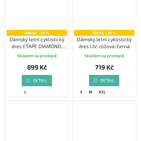
999 Kč
–10 %
799 Kč
–10 %
Dámský letní cyklistický
Dámský letní cyklistický
dres ETAPE DIAMOND,
dres LIV, růžová/černá
bílá/růžová
Skladem na prodejně
Skladem na prodejně
899 Kč
719 Kč
DETAIL
DETAIL
L
S
M
XXL