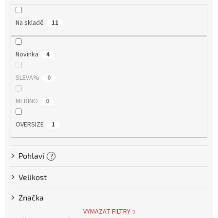
r
Tretry
o
Na skladě
11
d
u
Doplňky
k
Novinka
4
t
Poukazy
ů
SLEVA%
0
Dárky
pro
cyklisty
MERINO
0
OVERSIZE
1
Výprodej
Novinky
Pohlaví
?
Sleva
Velikost
pro
věrné
Značka
Značky
VYMAZAT FILTRY