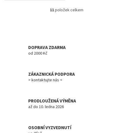
11
položek celkem
O
v
l
á
d
a
c
DOPRAVA ZDARMA
í
od 2000 Kč
p
r
v
ZÁKAZNICKÁ PODPORA
k
y
> kontaktujte nás <
v
ý
p
PRODLOUŽENÁ VÝMĚNA
i
až do 10. ledna 2026
s
u
OSOBNÍ VYZVEDNUTÍ