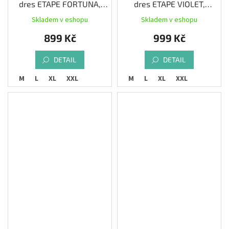
dres ETAPE FORTUNA,
dres ETAPE VIOLET,
magenta/černá
růžová/černá
Skladem v eshopu
Skladem v eshopu
899 Kč
999 Kč
DETAIL
DETAIL
S
M
L
XL
XXL
S
M
L
XL
XXL