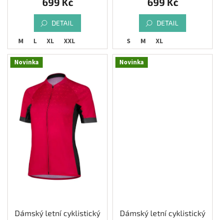
699 Kč
699 Kč
DETAIL
DETAIL
S
M
L
XL
XXL
S
M
XL
Novinka
Novinka
Dámský letní cyklistický
Dámský letní cyklistický