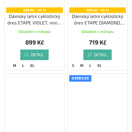
999 Kč
–10 %
799 Kč
–10 %
Dámský letní cyklistický
Dámský letní cyklistický
dres ETAPE VIOLET, mint/
dres ETAPE DIAMOND,
černá
bordeaux/růžová
Skladem v eshopu
Skladem v eshopu
899 Kč
719 Kč
DETAIL
DETAIL
M
L
XL
S
M
L
XL
OVERSIZE