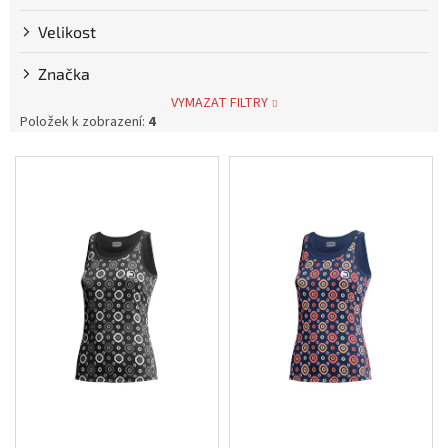
Měna
Velikost
(CZK)
Značka
Přihlášení
VYMAZAT FILTRY
Položek k zobrazení:
4
V
ý
p
i
s
p
r
o
d
u
k
t
ů