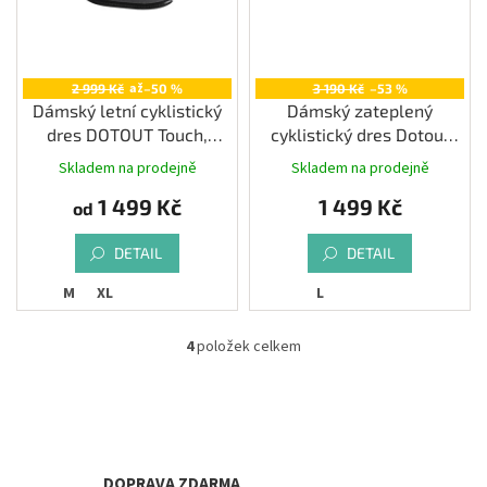
až
2 999 Kč
–50 %
3 190 Kč
–53 %
Dámský letní cyklistický
Dámský zateplený
dres DOTOUT Touch,
cyklistický dres Dotout
melange dark grey
Fanatica Wool W Jersey,
Skladem na prodejně
Skladem na prodejně
yellow-orange
1 499 Kč
1 499 Kč
od
DETAIL
DETAIL
M
XL
L
4
položek celkem
O
v
l
á
d
a
c
DOPRAVA ZDARMA