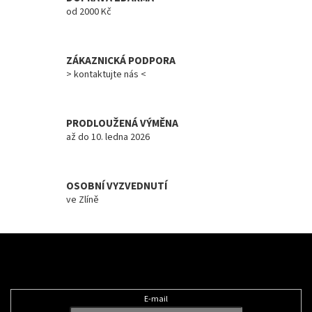
í
od 2000 Kč
p
r
v
ZÁKAZNICKÁ PODPORA
k
y
> kontaktujte nás <
v
ý
p
PRODLOUŽENÁ VÝMĚNA
i
až do 10. ledna 2026
s
u
OSOBNÍ VYZVEDNUTÍ
ve Zlíně
Z
á
Odebírat newsletter
p
a
t
E-mail