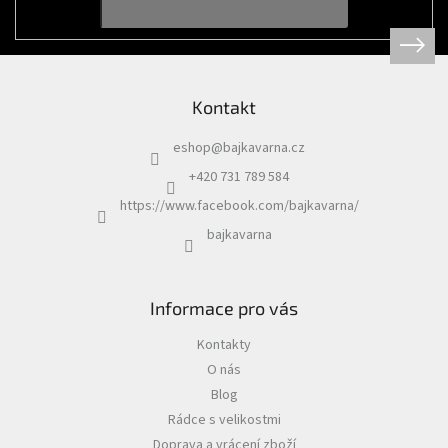
í
Kontakt
eshop
@
bajkavarna.cz
+420 731 789 584
https://www.facebook.com/bajkavarna/
bajkavarna
Informace pro vás
Kontakty
O nás
Blog
Rádce s velikostmi
Doprava a vrácení zboží