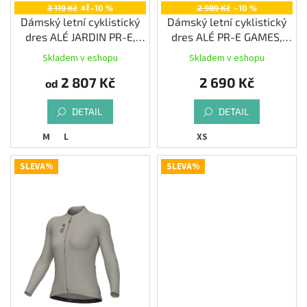
až
3 119 Kč
–10 %
2 989 Kč
–10 %
Dámský letní cyklistický
Dámský letní cyklistický
dres ALÉ JARDIN PR-E,
dres ALÉ PR-E GAMES,
multicolor
pink
Skladem v eshopu
Skladem v eshopu
2 807 Kč
2 690 Kč
od
DETAIL
DETAIL
M
L
XS
SLEVA%
SLEVA%