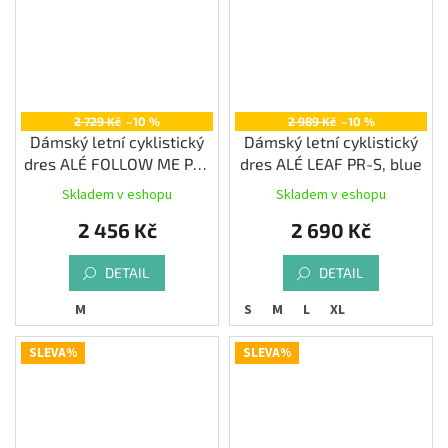
2 729 Kč
–10 %
2 989 Kč
–10 %
Dámský letní cyklistický
Dámský letní cyklistický
dres ALÉ FOLLOW ME PR-
dres ALÉ LEAF PR-S, blue
E, denim
Skladem v eshopu
Skladem v eshopu
2 456 Kč
2 690 Kč
DETAIL
DETAIL
M
S
M
L
XL
SLEVA%
SLEVA%