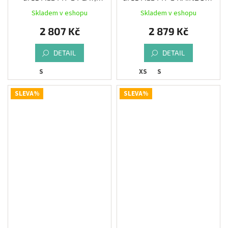
aubergine
pink
Skladem v eshopu
Skladem v eshopu
2 807 Kč
2 879 Kč
DETAIL
DETAIL
S
XS
S
SLEVA%
SLEVA%