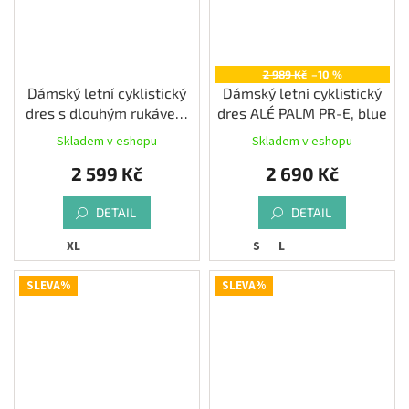
2 989 Kč
–10 %
Dámský letní cyklistický
Dámský letní cyklistický
dres s dlouhým rukávem
dres ALÉ PALM PR-E, blue
ALÉ COLOR BLOCK
Skladem v eshopu
Skladem v eshopu
PRAGMA, stone
2 599 Kč
2 690 Kč
DETAIL
DETAIL
XL
S
L
SLEVA%
SLEVA%