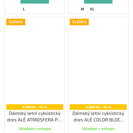
L
M
XL
SLEVA%
SLEVA%
3 119 Kč
–10 %
2 339 Kč
–10 %
Dámský letní cyklistický
Dámský letní cyklistický
dres ALÉ ATMOSFERA PR-
dres ALÉ COLOR BLOCK
E, water green
PRAGMA, black
Skladem v eshopu
Skladem v eshopu