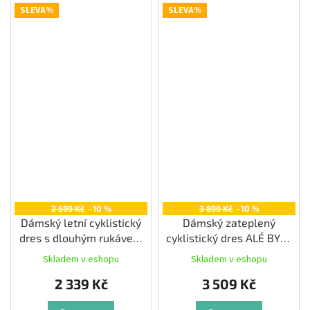
SLEVA%
SLEVA%
2 599 Kč
–10 %
3 899 Kč
–10 %
Dámský letní cyklistický
Dámský zateplený
dres s dlouhým rukávem
cyklistický dres ALÉ BYTE
ALÉ COLOR BLOCK
PR-E, black
Skladem v eshopu
Skladem v eshopu
PRAGMA, black
2 339 Kč
3 509 Kč