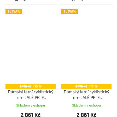
M
XL
XS
S
SLEVA%
SLEVA%
3 179 Kč
–10 %
3 179 Kč
–10 %
Dámský letní cyklistický
Dámský letní cyklistický
dres ALÉ PR-E
dres ALÉ PR-E
MULTIVERSO, black
MULTIVERSO, fluo pink
Skladem v eshopu
Skladem v eshopu
2 861 Kč
2 861 Kč