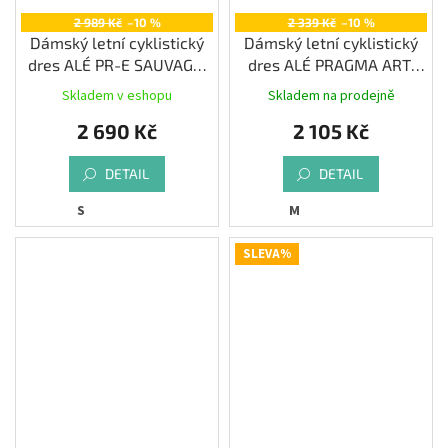
2 989 Kč
–10 %
2 339 Kč
–10 %
Dámský letní cyklistický
Dámský letní cyklistický
dres ALÉ PR-E SAUVAGE,
dres ALÉ PRAGMA ART,
aubergine
pink
Skladem v eshopu
Skladem na prodejně
2 690 Kč
2 105 Kč
DETAIL
DETAIL
S
M
SLEVA%