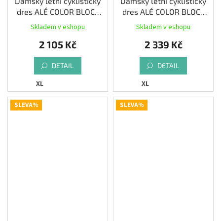
Dámský letní cyklistický
Dámský letní cyklistický
dres ALÉ COLOR BLOCK
dres ALÉ COLOR BLOCK
PRAGMA, iris
PRAGMA, water green
Skladem v eshopu
Skladem v eshopu
2 105 Kč
2 339 Kč
DETAIL
DETAIL
XL
XL
SLEVA%
SLEVA%