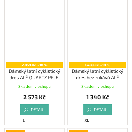
2 859 Kč
–10 %
1 489 Kč
–10 %
Dámský letní cyklistický
Dámský letní cyklistický
dres ALÉ QUARTZ PR-E,
dres bez rukávů ALÉ
blue
PRAGMA COLOR BLOCK,
Skladem v eshopu
Skladem v eshopu
white
2 573 Kč
1 340 Kč
DETAIL
DETAIL
L
XL