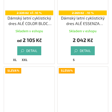
až
2 339 Kč
–10 %
2 269 Kč
–10 %
Dámský letní cyklistický
Dámský letní cyklistický
dres ALÉ COLOR BLOCK
dres ALÉ ESSENZA
PRAGMA, white
PRAGMA, fuchsia
Skladem v eshopu
Skladem v eshopu
2 105 Kč
2 042 Kč
od
DETAIL
DETAIL
XL
XXL
S
SLEVA%
SLEVA%