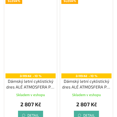
SLEVA%
SLEVA%
3 119 Kč
–10 %
3 119 Kč
–10 %
Dámský letní cyklistický
Dámský letní cyklistický
dres ALÉ ATMOSFERA PR-
dres ALÉ ATMOSFERA PR-
E, iris
E, peonia
Skladem v eshopu
Skladem v eshopu
2 807 Kč
2 807 Kč
DETAIL
DETAIL