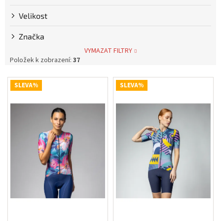
Měna
Velikost
(CZK)
Značka
Přihlášení
VYMAZAT FILTRY
Položek k zobrazení:
37
V
SLEVA%
SLEVA%
ý
p
i
s
p
r
o
d
u
k
t
ů