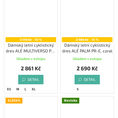
3 179 Kč
–10 %
2 989 Kč
–10 %
Dámský letní cyklistický
Dámský letní cyklistický
dres ALÉ MULTIVERSO PR-
dres ALÉ PALM PR-E, coral
E, bossanova
Skladem v eshopu
Skladem v eshopu
2 861 Kč
2 690 Kč
DETAIL
DETAIL
XS
M
L
XL
S
SLEVA%
Novinka