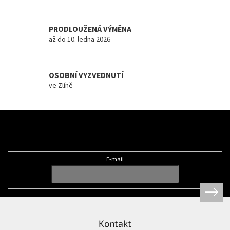
i
s
u
PRODLOUŽENÁ VÝMĚNA
až do 10. ledna 2026
OSOBNÍ VYZVEDNUTÍ
ve Zlíně
Z
á
Odebírat newsletter
p
a
t
E-mail
í
Kontakt