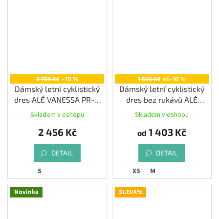
až
2 729 Kč
–10 %
1 559 Kč
–10 %
Dámský letní cyklistický
Dámský letní cyklistický
dres ALÉ VANESSA PR-E,
dres bez rukávů ALÉ
pink
AURORA PRAGMA, blue
Skladem v eshopu
Skladem v eshopu
2 456 Kč
1 403 Kč
od
DETAIL
DETAIL
S
XS
M
Novinka
SLEVA%