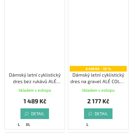
2 419 Kč
–10 %
Dámský letní cyklistický
Dámský letní cyklistický
dres bez rukávů ALÉ
dres na gravel ALÉ COLOR
PRAGMA COLOR BLOCK,
BLOCK OFF ROAD
Skladem v eshopu
Skladem v eshopu
black
PRAGMA, stone
1 489 Kč
2 177 Kč
DETAIL
DETAIL
L
XL
L