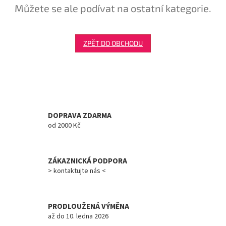
Můžete se ale podívat na ostatní kategorie.
Tretry
Doplňky
ZPĚT DO OBCHODU
Poukazy
Dárky
pro
cyklisty
DOPRAVA ZDARMA
od 2000 Kč
Výprodej
Novinky
ZÁKAZNICKÁ PODPORA
> kontaktujte nás <
Sleva
pro
věrné
PRODLOUŽENÁ VÝMĚNA
Značky
až do 10. ledna 2026