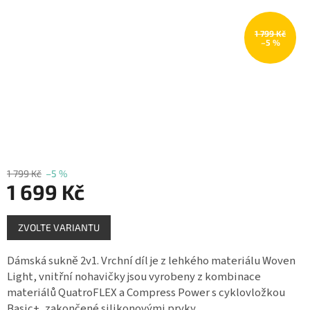
Měna
(CZK)
1 799 Kč
–5 %
Přihlášení
1 799 Kč
–5 %
1 699 Kč
Měrná
ZVOLTE VARIANTU
cena:
Dámská sukně 2v1. Vrchní díl je z lehkého materiálu Woven
Light, vnitřní nohavičky jsou vyrobeny z kombinace
materiálů QuatroFLEX a Compress Power s cyklovložkou
Basic+, zakončené silikonovými prvky.