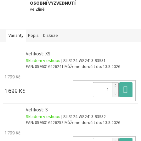
OSOBNÍ VYZVEDNUTÍ
ve Zlíně
Varianty
Popis
Diskuze
Velikost: XS
Skladem v eshopu
| SIL3124-WS2413-93931
EAN:
8596016226241
Můžeme doručit do:
13.8.2026
1 799 Kč
Do
1 699 Kč
Velikost: S
Skladem v eshopu
| SIL3124-WS2413-93932
EAN:
8596016226258
Můžeme doručit do:
13.8.2026
1 799 Kč