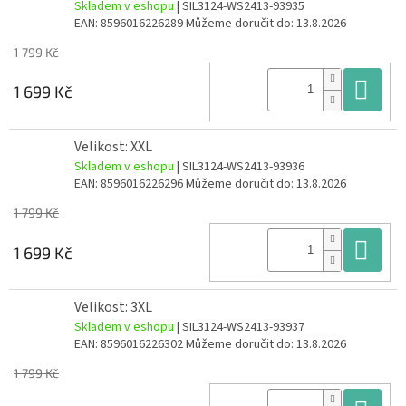
Skladem v eshopu
| SIL3124-WS2413-93935
EAN:
8596016226289
Můžeme doručit do:
13.8.2026
1 799 Kč
Do
1 699 Kč
Velikost: XXL
Skladem v eshopu
| SIL3124-WS2413-93936
EAN:
8596016226296
Můžeme doručit do:
13.8.2026
1 799 Kč
Do
1 699 Kč
Velikost: 3XL
Skladem v eshopu
| SIL3124-WS2413-93937
EAN:
8596016226302
Můžeme doručit do:
13.8.2026
1 799 Kč