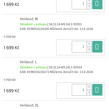
Do
1 699 Kč
Velikost: M
Skladem v eshopu
| SIL3124-WS2413-93933
EAN:
8596016226265
Můžeme doručit do:
13.8.2026
1 799 Kč
Do
1 699 Kč
Velikost: L
Skladem v eshopu
| SIL3124-WS2413-93934
EAN:
8596016226272
Můžeme doručit do:
13.8.2026
1 799 Kč
Do
1 699 Kč
Velikost: XL