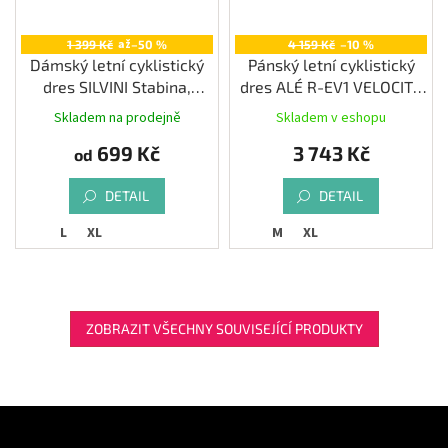
až
1 399 Kč
–50 %
4 159 Kč
–10 %
Dámský letní cyklistický
Pánský letní cyklistický
dres SILVINI Stabina,
dres ALÉ R-EV1 VELOCITY
plum-fuchsia
2.0, grey
Skladem na prodejně
Skladem v eshopu
699 Kč
3 743 Kč
od
DETAIL
DETAIL
L
XL
M
XL
ZOBRAZIT VŠECHNY SOUVISEJÍCÍ PRODUKTY
Z
á