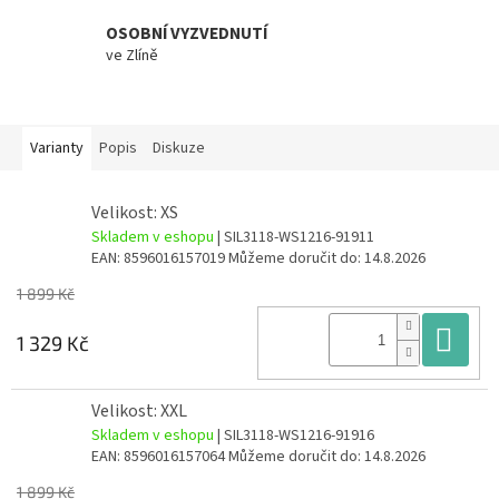
OSOBNÍ VYZVEDNUTÍ
ve Zlíně
Varianty
Popis
Diskuze
Velikost: XS
Skladem v eshopu
| SIL3118-WS1216-91911
EAN:
8596016157019
Můžeme doručit do:
14.8.2026
1 899 Kč
Do
1 329 Kč
Velikost: XXL
Skladem v eshopu
| SIL3118-WS1216-91916
EAN:
8596016157064
Můžeme doručit do:
14.8.2026
1 899 Kč