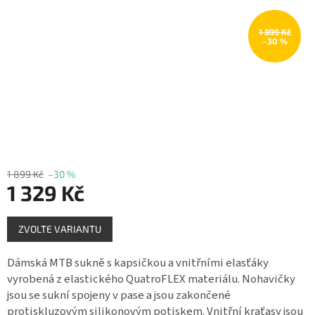
Měna
(CZK)
1 899 Kč
–30 %
Přihlášení
1 899 Kč
–30 %
1 329 Kč
Měrná
ZVOLTE VARIANTU
cena:
Dámská MTB sukně s kapsičkou a vnitřními elasťáky
vyrobená z elastického QuatroFLEX materiálu. Nohavičky
jsou se sukní spojeny v pase a jsou zakončené
protiskluzovým silikonovým potiskem. Vnitřní kraťasy jsou