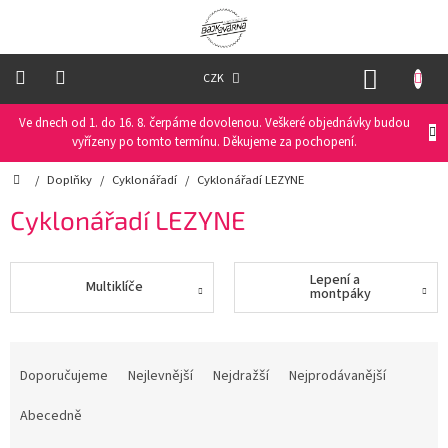
Přejít
na
obsah
NÁKUP
CZK
KOŠÍK
Ve dnech od 1. do 16. 8. čerpáme dovolenou. Veškeré objednávky budou
Oblečení
na
vyřízeny po tomto termínu. Děkujeme za pochopení.
kolo
Domů
/
Doplňky
/
Cyklonářadí
/
Cyklonářadí LEZYNE
Oblečení
Cyklonářadí LEZYNE
na
běžky
Lepení a
Multiklíče
Funkční
montpáky
prádlo
Ř
PRO
DĚTI
a
Doporučujeme
Nejlevnější
Nejdražší
Nejprodávanější
z
e
Abecedně
Helmy
n