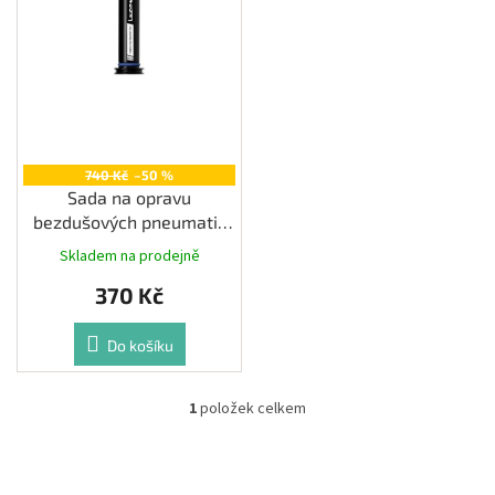
o
Měna
d
(CZK)
u
k
Přihlášení
t
ů
740 Kč
–50 %
Sada na opravu
bezdušových pneumatik
LEZYNE Tubeless Insert
Skladem na prodejně
Kit
370 Kč
Do košíku
1
položek celkem
O
v
l
á