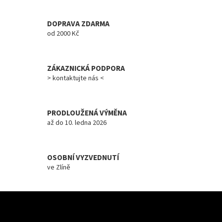
d
a
c
DOPRAVA ZDARMA
í
od 2000 Kč
p
r
v
ZÁKAZNICKÁ PODPORA
k
y
> kontaktujte nás <
v
ý
p
PRODLOUŽENÁ VÝMĚNA
i
až do 10. ledna 2026
s
u
OSOBNÍ VYZVEDNUTÍ
ve Zlíně
Z
á
Odebírat newsletter
p