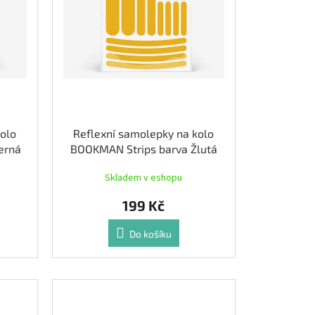
kolo
Reflexní samolepky na kolo
erná
BOOKMAN Strips barva Žlutá
Skladem v eshopu
199 Kč
Do košíku