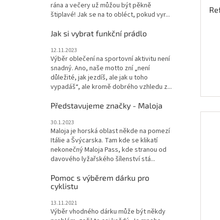
rána a večery už můžou být pěkně
Re
štiplavé! Jak se na to obléct, pokud vyr...
Jak si vybrat funkční prádlo
12.11.2023
Výběr oblečení na sportovní aktivitu není
snadný. Ano, naše motto zní „není
důležité, jak jezdíš, ale jak u toho
vypadáš“, ale kromě dobrého vzhledu z...
Představujeme značky - Maloja
30.1.2023
Maloja je horská oblast někde na pomezí
Itálie a Švýcarska. Tam kde se klikatí
nekonečný Maloja Pass, kde stranou od
davového lyžařského šílenství stá...
Pomoc s výběrem dárku pro
cyklistu
13.11.2021
Výběr vhodného dárku může být někdy