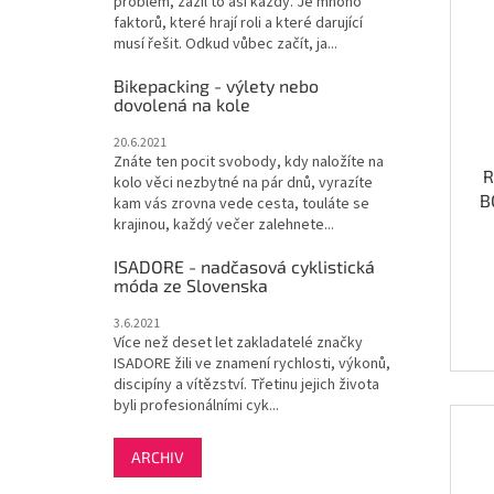
problém, zažil to asi každý. Je mnoho
faktorů, které hrají roli a které darující
musí řešit. Odkud vůbec začít, ja...
Bikepacking - výlety nebo
dovolená na kole
20.6.2021
Znáte ten pocit svobody, kdy naložíte na
R
kolo věci nezbytné na pár dnů, vyrazíte
B
kam vás zrovna vede cesta, touláte se
krajinou, každý večer zalehnete...
ISADORE - nadčasová cyklistická
móda ze Slovenska
3.6.2021
Více než deset let zakladatelé značky
ISADORE žili ve znamení rychlosti, výkonů,
discipíny a vítězství. Třetinu jejich života
byli profesionálními cyk...
ARCHIV