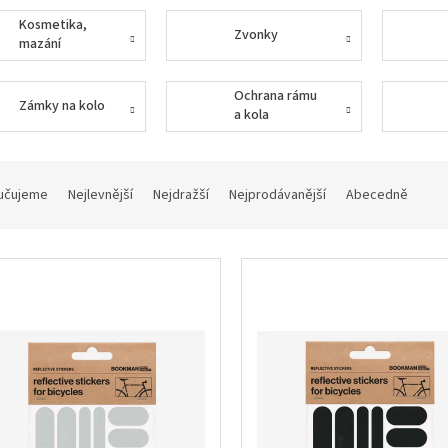
Kosmetika,
Zvonky
mazání
Ochrana rámu
Zámky na kolo
a kola
učujeme
Nejlevnější
Nejdražší
Nejprodávanější
Abecedně