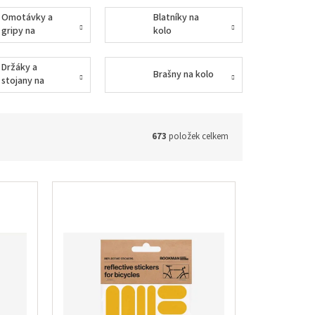
Omotávky a
Blatníky na
gripy na
kolo
řidítka
Držáky a
Brašny na kolo
stojany na
kola
673
položek celkem