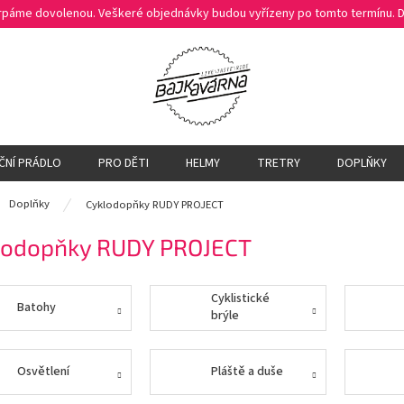
čerpáme dovolenou. Veškeré objednávky budou vyřízeny po tomto termínu.
ČNÍ PRÁDLO
PRO DĚTI
HELMY
TRETRY
DOPLŇKY
ů
Doplňky
Cyklodopňky RUDY PROJECT
lodopňky RUDY PROJECT
Cyklistické
Batohy
brýle
Osvětlení
Pláště a duše