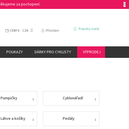
 Děkujeme za pochopení.
NÁKUPNÍ
Prázdný košík
CENY V:
CZK
Přihlášení
KOŠÍK
POUKAZY
DÁRKY PRO CYKLISTY
VÝPRODEJ
ZNAČKY
Pumpičky
Cyklonářadí
Láhve a košíky
Pedály