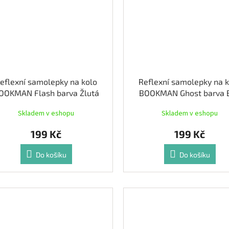
eflexní samolepky na kolo
Reflexní samolepky na 
OOKMAN Flash barva Žlutá
BOOKMAN Ghost barva B
Skladem v eshopu
Skladem v eshopu
199 Kč
199 Kč
Do košíku
Do košíku