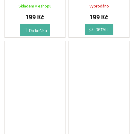
barva Žlutá
barva Černá
Skladem v eshopu
Vyprodáno
199 Kč
199 Kč
DETAIL
Do košíku