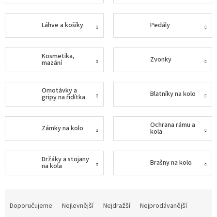
Tretry
Láhve a košíky
Pedály
Doplňky
Kosmetika,
Zvonky
mazání
Poukazy
Dárky
Omotávky a
pro
Blatníky na kolo
gripy na řidítka
cyklisty
Ochrana rámu a
Výprodej
Zámky na kolo
kola
Novinky
Držáky a stojany
Brašny na kolo
na kola
Sleva
pro
věrné
Ř
a
Značky
Doporučujeme
Nejlevnější
Nejdražší
Nejprodávanější
z