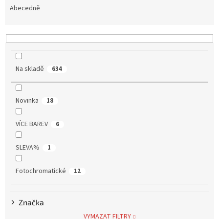
e
Abecedně
Měna
n
(CZK)
í
p
Přihlášení
r
o
Na skladě
634
d
u
k
Novinka
18
t
ů
VÍCE BAREV
6
SLEVA%
1
Fotochromatické
12
Značka
VYMAZAT FILTRY