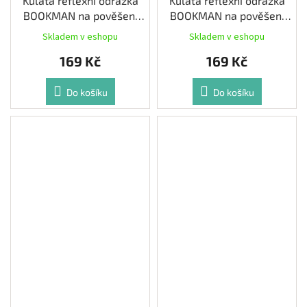
Kulatá reflexní odrazka
Kulatá reflexní odrazka
BOOKMAN na pověšení
BOOKMAN na pověšení
barva Mint
barva Růžová
Skladem v eshopu
Skladem v eshopu
169 Kč
169 Kč
Do košíku
Do košíku