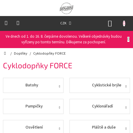
Přejít
na
obsah
NÁKUP
CZK
KOŠÍK
Ve dnech od 1. do 16. 8. čerpáme dovolenou. Veškeré objednávky budou
Oblečení
na
vyřízeny po tomto termínu. Děkujeme za pochopení.
kolo
Domů
/
Doplňky
/
Cyklodopňky FORCE
Oblečení
Cyklodopňky FORCE
na
běžky
Batohy
Cyklistické brýle
Funkční
prádlo
PRO
Pumpičky
Cyklonářadí
DĚTI
Helmy
Osvětlení
Pláště a duše