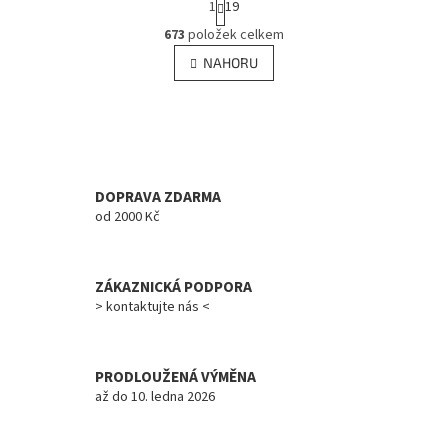
1
19
t
O
r
673
položek celkem
v
á
l
NAHORU
n
á
k
d
o
v
a
á
c
n
í
í
p
r
DOPRAVA ZDARMA
v
od 2000 Kč
k
y
v
ZÁKAZNICKÁ PODPORA
ý
> kontaktujte nás <
p
i
s
u
PRODLOUŽENÁ VÝMĚNA
až do 10. ledna 2026