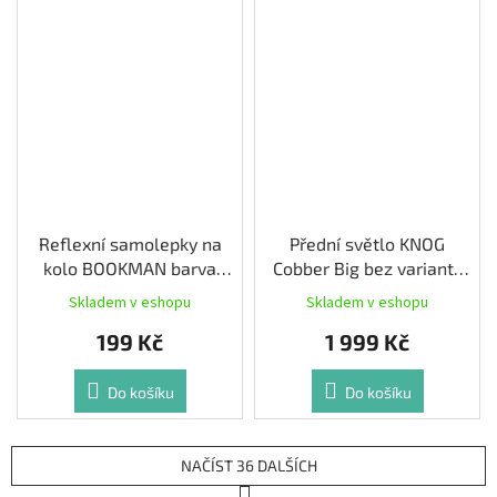
Reflexní samolepky na
Přední světlo KNOG
kolo BOOKMAN barva
Cobber Big bez varianty
Černá
BV
Skladem v eshopu
Skladem v eshopu
199 Kč
1 999 Kč
Do košíku
Do košíku
NAČÍST 36 DALŠÍCH
S