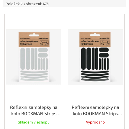
Položek k zobrazení:
673
V
ý
p
i
s
p
r
o
d
u
k
t
ů
Reflexní samolepky na
Reflexní samolepky na
kolo BOOKMAN Strips
kolo BOOKMAN Strips
barva Bílá
barva Černá
Skladem v eshopu
Vyprodáno