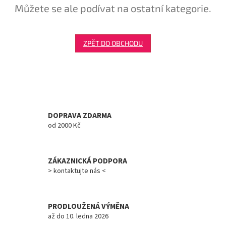
Můžete se ale podívat na ostatní kategorie.
Tretry
Doplňky
ZPĚT DO OBCHODU
Poukazy
Dárky
pro
cyklisty
DOPRAVA ZDARMA
od 2000 Kč
Výprodej
Novinky
ZÁKAZNICKÁ PODPORA
> kontaktujte nás <
Sleva
pro
věrné
PRODLOUŽENÁ VÝMĚNA
Značky
až do 10. ledna 2026