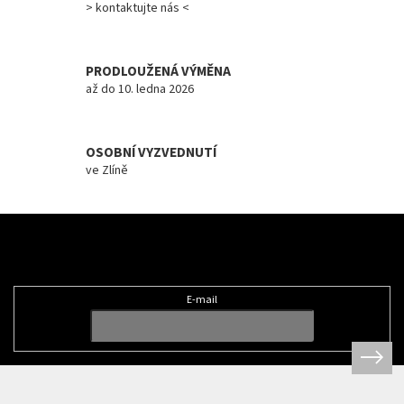
> kontaktujte nás <
Měna
(CZK)
PRODLOUŽENÁ VÝMĚNA
Přihlášení
až do 10. ledna 2026
OSOBNÍ VYZVEDNUTÍ
ve Zlíně
Z
á
Odebírat newsletter
p
a
t
E-mail
í