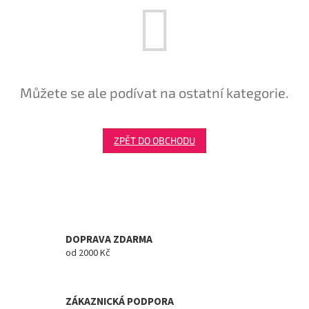
Tretry
Doplňky
Můžete se ale podívat na ostatní kategorie.
Poukazy
Dárky
pro
ZPĚT DO OBCHODU
cyklisty
Výprodej
Novinky
DOPRAVA ZDARMA
Sleva
od 2000 Kč
pro
věrné
Značky
ZÁKAZNICKÁ PODPORA