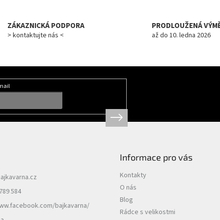
ZÁKAZNICKÁ PODPORA
PRODLOUŽENÁ VÝM
> kontaktujte nás <
až do 10. ledna 2026
mail
Informace pro vás
Kontakty
ajkavarna.cz
O nás
789 584
Blog
www.facebook.com/bajkavarna/
Rádce s velikostmi