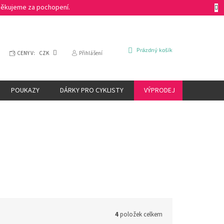
 Děkujeme za pochopení.
NÁKUPNÍ
Prázdný košík
CENY V:
CZK
Přihlášení
KOŠÍK
POUKAZY
DÁRKY PRO CYKLISTY
VÝPRODEJ
ZNAČKY
4
položek celkem