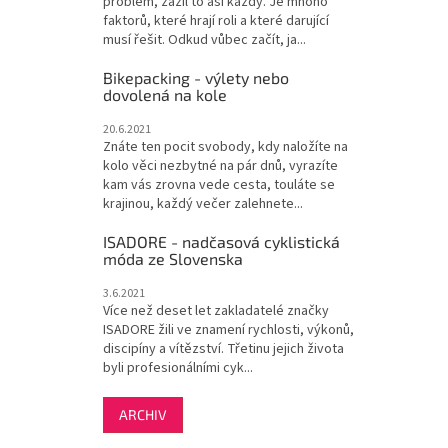
problém, zažil to asi každý. Je mnoho
faktorů, které hrají roli a které darující
musí řešit. Odkud vůbec začít, ja...
Bikepacking - výlety nebo
dovolená na kole
20.6.2021
Znáte ten pocit svobody, kdy naložíte na
kolo věci nezbytné na pár dnů, vyrazíte
kam vás zrovna vede cesta, touláte se
krajinou, každý večer zalehnete...
ISADORE - nadčasová cyklistická
móda ze Slovenska
3.6.2021
Více než deset let zakladatelé značky
ISADORE žili ve znamení rychlosti, výkonů,
discipíny a vítězství. Třetinu jejich života
byli profesionálními cyk...
ARCHIV