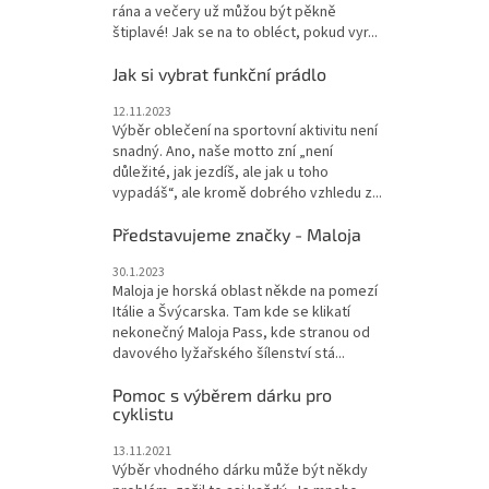
rána a večery už můžou být pěkně
štiplavé! Jak se na to obléct, pokud vyr...
Jak si vybrat funkční prádlo
12.11.2023
Výběr oblečení na sportovní aktivitu není
snadný. Ano, naše motto zní „není
důležité, jak jezdíš, ale jak u toho
vypadáš“, ale kromě dobrého vzhledu z...
Představujeme značky - Maloja
30.1.2023
Maloja je horská oblast někde na pomezí
Itálie a Švýcarska. Tam kde se klikatí
nekonečný Maloja Pass, kde stranou od
davového lyžařského šílenství stá...
Pomoc s výběrem dárku pro
cyklistu
13.11.2021
Výběr vhodného dárku může být někdy