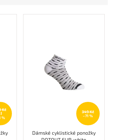
9 Kč
349 Kč
až
–71 %
1 %
ožky
Dámské cyklistické ponožky
DOTOUT FLIP, white