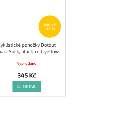
690 Kč
–50 %
Cyklistické ponožky Dotout
arz Sock, black-red-yellow
Vyprodáno
345 Kč
DETAIL
O
v
l
á
d