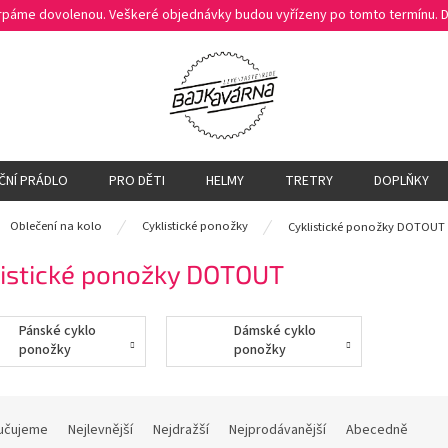
čerpáme dovolenou. Veškeré objednávky budou vyřízeny po tomto termínu.
ČNÍ PRÁDLO
PRO DĚTI
HELMY
TRETRY
DOPLŇKY
ů
Oblečení na kolo
Cyklistické ponožky
Cyklistické ponožky DOTOUT
listické ponožky DOTOUT
Pánské cyklo
Dámské cyklo
ponožky
ponožky
učujeme
Nejlevnější
Nejdražší
Nejprodávanější
Abecedně