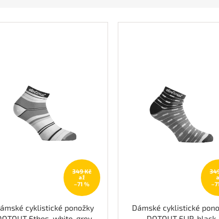
349 Kč
34
až
–71 %
–7
ámské cyklistické ponožky
Dámské cyklistické pon
DOTOUT Ethos, white-grey
DOTOUT FLIP, black