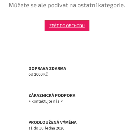
Můžete se ale podívat na ostatní kategorie.
Tretry
Doplňky
ZPĚT DO OBCHODU
Poukazy
Dárky
pro
cyklisty
DOPRAVA ZDARMA
od 2000 Kč
Výprodej
Novinky
ZÁKAZNICKÁ PODPORA
> kontaktujte nás <
Sleva
pro
věrné
PRODLOUŽENÁ VÝMĚNA
Značky
až do 10. ledna 2026