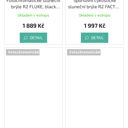
Fotochromatické sluneční
Sportovní cyklistické
brýle R2 FLUKE, black
sluneční brýle R2 FACTOR
matt
fotochromatické
Skladem v eshopu
Skladem v eshopu
1 889 Kč
1 997 Kč
DETAIL
DETAIL
Fotochromatické
Fotochromatické