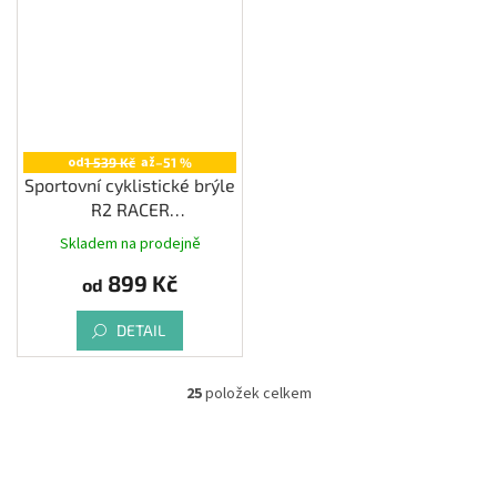
od
až
1 539 Kč
–51 %
Sportovní cyklistické brýle
R2 RACER
fotochromatické
Skladem na prodejně
899 Kč
od
DETAIL
25
položek celkem
O
v
l
á
d