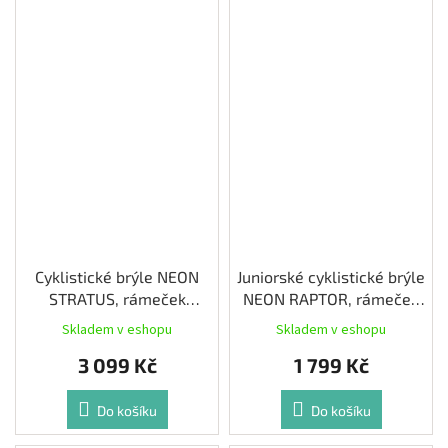
Cyklistické brýle NEON
Juniorské cyklistické brýle
STRATUS, rámeček
NEON RAPTOR, rámeček
PETROLEUM MATT, skla
YELLOW FLUO, skla
Skladem v eshopu
Skladem v eshopu
PHOTOTRONIC PLUS
PHOTOTRONIC PLUS RED
3 099 Kč
1 799 Kč
GREEN CAT 1-3
CAT 1-3
Do košíku
Do košíku