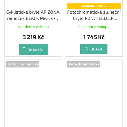
1 939 Kč
–10 %
Cyklistické brýle ARIZONA,
Fotochromatické sluneční
rámeček BLACK MAT, skla
brýle R2 WHEELLER,
PHOTO PLUS RED CAT 1-3
pink/black
Skladem v eshopu
Skladem v eshopu
3 219 Kč
1 745 Kč
DETAIL
Do košíku
Fotochromatické
Fotochromatické