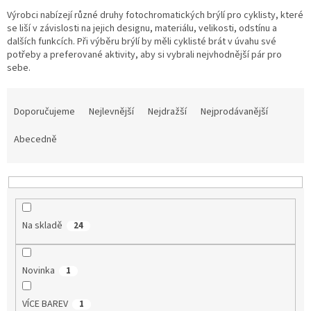
Výrobci nabízejí různé druhy fotochromatických brýlí pro cyklisty, které
Tretry
se liší v závislosti na jejich designu, materiálu, velikosti, odstínu a
dalších funkcích. Při výběru brýlí by měli cyklisté brát v úvahu své
potřeby a preferované aktivity, aby si vybrali nejvhodnější pár pro
Doplňky
sebe.
Ř
Poukazy
a
Doporučujeme
Nejlevnější
Nejdražší
Nejprodávanější
Dárky
z
pro
e
Abecedně
cyklisty
n
í
Výprodej
p
r
o
Novinky
Na skladě
24
d
Sleva
u
pro
k
věrné
Novinka
1
t
ů
Značky
VÍCE BAREV
1