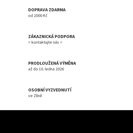
a
c
DOPRAVA ZDARMA
í
od 2000 Kč
p
r
v
ZÁKAZNICKÁ PODPORA
k
y
> kontaktujte nás <
v
ý
p
PRODLOUŽENÁ VÝMĚNA
i
až do 10. ledna 2026
s
u
OSOBNÍ VYZVEDNUTÍ
ve Zlíně
Z
á
Odebírat newsletter
p
a