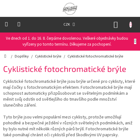
Přejít
na
obsah
NÁKUP
CZK
KOŠÍK
Ve dnech od 1. do 16. 8. čerpáme dovolenou. Veškeré objednávky budou
Oblečení
na
vyřízeny po tomto termínu. Děkujeme za pochopení.
kolo
Domů
/
Doplňky
/
Cyklistické brýle
/
Cyklistické fotochromatické brýle
Oblečení
Cyklistické fotochromatické brýle
na
běžky
Cyklistické fotochromatické brýle jsou brýle určené pro cyklisty, které
mají čočky s fotochromatickým efektem. Fotochromatické brýle mají
Funkční
schopnost automaticky přizpůsobovat se světelným podmínkám a
prádlo
měnit svůj odstín od světlejšího do tmavšího podle množství
slunečního záření.
PRO
DĚTI
Tyto brýle jsou velmi populární mezi cyklisty, protože umožňují
pohodlné a bezpečné ježdění v různých světelných podmínkách, aniž
by bylo nutné mít několik různých párů brýlí. Fotochromatické brýle
Helmy
také pomáhají chránit oči cyklistů před škodlivými UV paprsky.