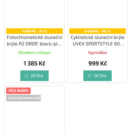
1 539 Kč
–10 %
2 499 Kč
–60 %
Fotochromatické sluneční
Cyklistické sluneční brýle
brýle R2 DROP, black/pink
UVEX SPORTSTYLE 802
matt
SMALL VARIO, WHITE
Skladem v eshopu
Vyprodáno
1 385 Kč
999 Kč
DETAIL
DETAIL
VÍCE BAREV
Fotochromatické