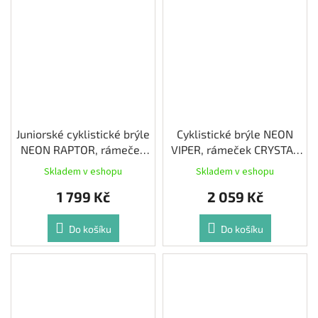
Juniorské cyklistické brýle
Cyklistické brýle NEON
NEON RAPTOR, rámeček
VIPER, rámeček CRYSTAL
BLACK, skla
BLUE ROYAL, skla
Skladem v eshopu
Skladem v eshopu
PHOTOTRONIC PLUS RED
PHOTOTRONIC PLUS BLUE
1 799 Kč
2 059 Kč
CAT 1-3
CAT 1-2
Do košíku
Do košíku