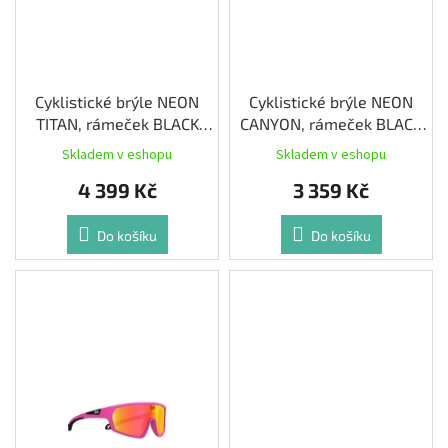
k
t
ů
Cyklistické brýle NEON
Cyklistické brýle NEON
TITAN, rámeček BLACK
CANYON, rámeček BLACK
MATT, skla PHOTOTRONIC
MATT, skla PHOTOTRONIC
Skladem v eshopu
Skladem v eshopu
PLUS RED CAT 1-3
PLUS BLUE CAT 1-2
4 399 Kč
3 359 Kč
Do košíku
Do košíku