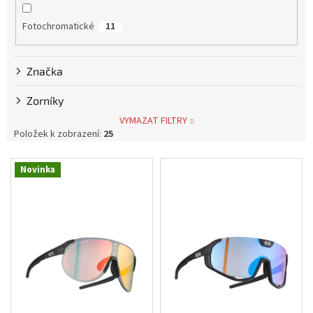
Měna
Fotochromatické
11
(CZK)
Přihlášení
Značka
Zorníky
VYMAZAT FILTRY
Položek k zobrazení:
25
V
Novinka
ý
p
i
s
p
r
o
d
u