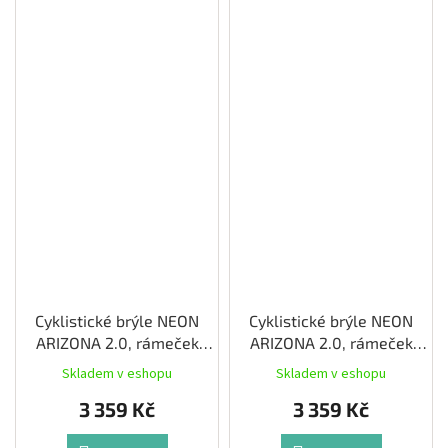
Cyklistické brýle NEON
Cyklistické brýle NEON
ARIZONA 2.0, rámeček
ARIZONA 2.0, rámeček
CARAMELLO/BLACK, skla
SALVIA/BLACK, skla
Skladem v eshopu
Skladem v eshopu
PHOTOTRONIC PLUS
PHOTOTRONIC PLUS
3 359 Kč
3 359 Kč
BRONZE CAT 1-3
GREEN CAT 1-3