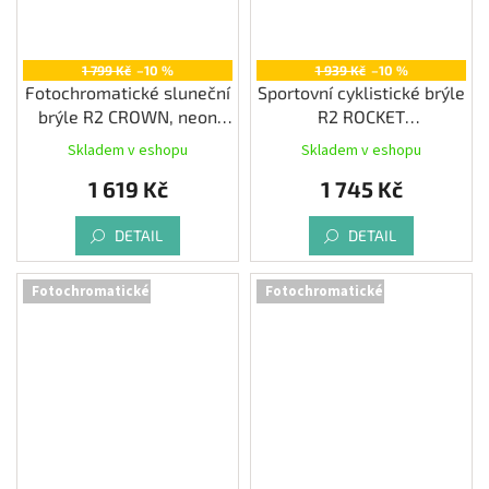
1 799 Kč
–10 %
1 939 Kč
–10 %
Fotochromatické sluneční
Sportovní cyklistické brýle
brýle R2 CROWN, neon
R2 ROCKET
yellow/black
fotochromatické
Skladem v eshopu
Skladem v eshopu
1 619 Kč
1 745 Kč
DETAIL
DETAIL
Fotochromatické
Fotochromatické