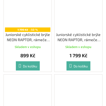
1 799 Kč
–50 %
Juniorské cyklistické brýle
Juniorské cyklistické brýle
NEON RAPTOR, rámeček
NEON RAPTOR, rámeček
PINK FLUO, skla
ORANGE, skla
Skladem v eshopu
Skladem v eshopu
PHOTOTRONIC PLUS RED
PHOTOTRONIC PLUS RED
899 Kč
1 799 Kč
CAT 1-3
CAT 1-3
Do košíku
Do košíku