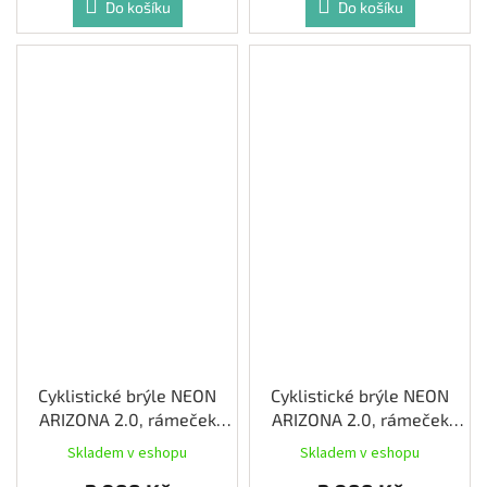
Do košíku
Do košíku
Cyklistické brýle NEON
Cyklistické brýle NEON
ARIZONA 2.0, rámeček
ARIZONA 2.0, rámeček
CRYSTAL ANTHRACITE
PINK FLUO, skla
Skladem v eshopu
Skladem v eshopu
MATT, skla PHOTOTRONIC
PHOTOTRONIC PLUS RED