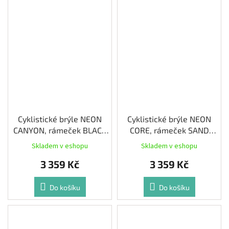
Cyklistické brýle NEON
Cyklistické brýle NEON
CANYON, rámeček BLACK
CORE, rámeček SAND
MATT, skla PHOTOTRONIC
MATT, skla PHOTOTRONIC
Skladem v eshopu
Skladem v eshopu
PLUS GREEN CAT 1-3
PLUS BLUE CAT 1-2
3 359 Kč
3 359 Kč
Do košíku
Do košíku