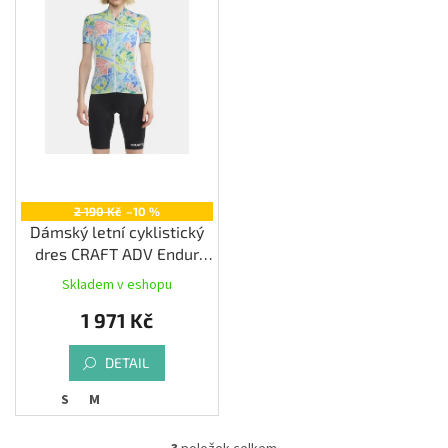
2 190 Kč
–10 %
Dámský letní cyklistický
dres CRAFT ADV Endur
Graphic, bílá
Skladem v eshopu
1 971 Kč
DETAIL
S
M