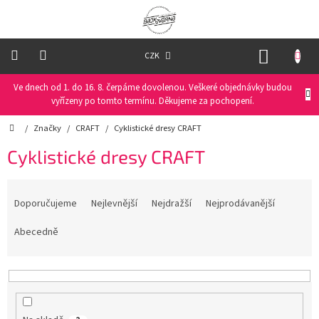
Přejít
na
obsah
NÁKUP
CZK
KOŠÍK
Ve dnech od 1. do 16. 8. čerpáme dovolenou. Veškeré objednávky budou
Oblečení
na
vyřízeny po tomto termínu. Děkujeme za pochopení.
kolo
Domů
/
Značky
/
CRAFT
/
Cyklistické dresy CRAFT
Oblečení
Cyklistické dresy CRAFT
na
běžky
Ř
a
Doporučujeme
Nejlevnější
Nejdražší
Nejprodávanější
Funkční
prádlo
z
e
Abecedně
n
PRO
í
DĚTI
p
r
Helmy
o