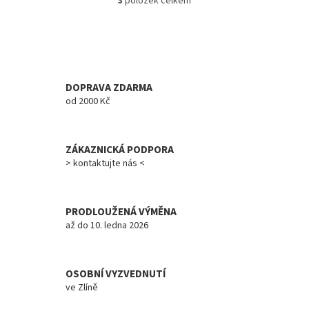
3
položek celkem
O
v
l
á
d
a
c
DOPRAVA ZDARMA
í
od 2000 Kč
p
r
v
ZÁKAZNICKÁ PODPORA
k
y
> kontaktujte nás <
v
ý
p
PRODLOUŽENÁ VÝMĚNA
i
až do 10. ledna 2026
s
u
OSOBNÍ VYZVEDNUTÍ
ve Zlíně