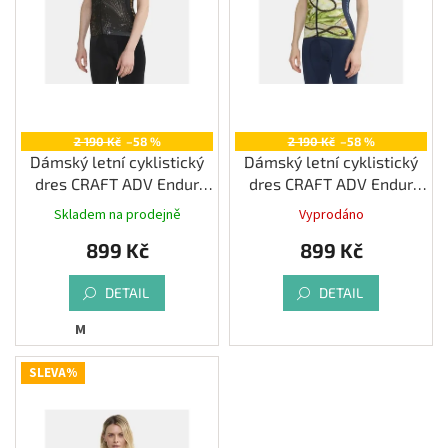
d
Měna
u
(CZK)
k
t
Přihlášení
ů
2 190 Kč
–58 %
2 190 Kč
–58 %
Dámský letní cyklistický
Dámský letní cyklistický
dres CRAFT ADV Endur
dres CRAFT ADV Endur
Graphic, černá
Graphic, světle modrá
Skladem na prodejně
Vyprodáno
899 Kč
899 Kč
DETAIL
DETAIL
M
SLEVA%