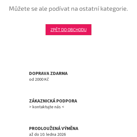
Můžete se ale podívat na ostatní kategorie.
Tretry
Doplňky
ZPĚT DO OBCHODU
Poukazy
Dárky
pro
cyklisty
DOPRAVA ZDARMA
od 2000 Kč
Výprodej
Novinky
ZÁKAZNICKÁ PODPORA
> kontaktujte nás <
Sleva
pro
věrné
PRODLOUŽENÁ VÝMĚNA
Značky
až do 10. ledna 2026