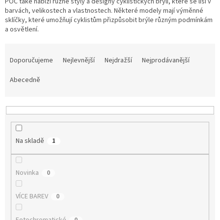
POC také nabízí různé styly a designy cyklistických brýlí, které se liší v
barvách, velikostech a vlastnostech. Některé modely mají výměnné
Tretry
sklíčky, které umožňují cyklistům přizpůsobit brýle různým podmínkám
a osvětlení.
Doplňky
Ř
a
Doporučujeme
Nejlevnější
Nejdražší
Nejprodávanější
Poukazy
z
e
Abecedně
Dárky
n
pro
cyklisty
í
p
r
Výprodej
o
Na skladě
1
d
Novinky
u
k
Novinka
0
Sleva
t
pro
věrné
ů
VÍCE BAREV
0
Značky