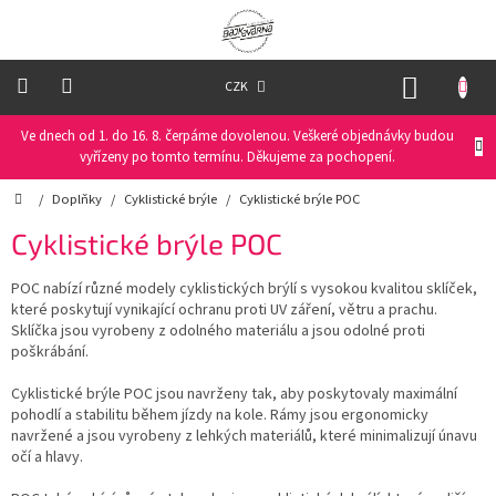
Přejít
na
obsah
NÁKUP
CZK
KOŠÍK
Ve dnech od 1. do 16. 8. čerpáme dovolenou. Veškeré objednávky budou
Oblečení
na
vyřízeny po tomto termínu. Děkujeme za pochopení.
kolo
Domů
/
Doplňky
/
Cyklistické brýle
/
Cyklistické brýle POC
Oblečení
Cyklistické brýle POC
na
běžky
POC nabízí různé modely cyklistických brýlí s vysokou kvalitou sklíček,
které poskytují vynikající ochranu proti UV záření, větru a prachu.
Funkční
Sklíčka jsou vyrobeny z odolného materiálu a jsou odolné proti
prádlo
poškrábání.
Cyklistické brýle POC jsou navrženy tak, aby poskytovaly maximální
PRO
DĚTI
pohodlí a stabilitu během jízdy na kole. Rámy jsou ergonomicky
navržené a jsou vyrobeny z lehkých materiálů, které minimalizují únavu
očí a hlavy.
Helmy