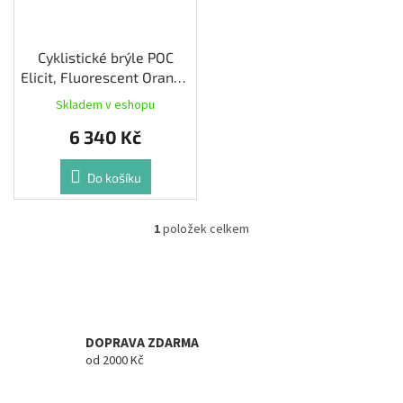
ů
Cyklistické brýle POC
Elicit, Fluorescent Orange
Translucent
Skladem v eshopu
6 340 Kč
Do košíku
1
položek celkem
O
v
l
á
d
a
c
DOPRAVA ZDARMA
í
od 2000 Kč
p
r