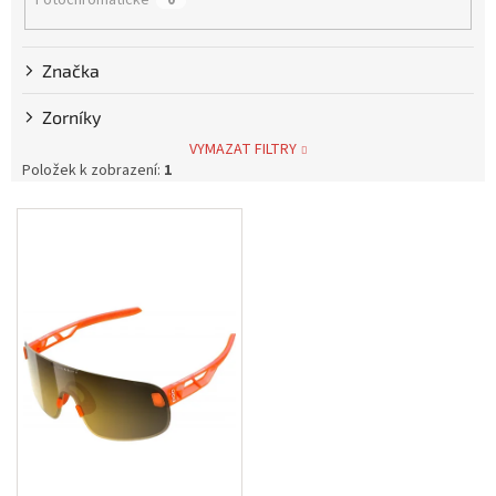
Fotochromatické
0
Měna
(CZK)
Značka
Přihlášení
Zorníky
VYMAZAT FILTRY
Položek k zobrazení:
1
V
ý
p
i
s
p
r
o
d
u
k
t