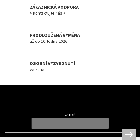
v
ZÁKAZNICKÁ PODPORA
k
y
> kontaktujte nás <
v
ý
p
PRODLOUŽENÁ VÝMĚNA
i
až do 10. ledna 2026
s
u
OSOBNÍ VYZVEDNUTÍ
ve Zlíně
Z
á
Odebírat newsletter
p
a
t
E-mail
í