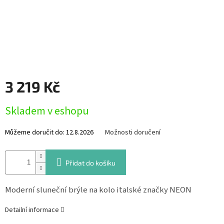
Měna
(CZK)
Přihlášení
3 219 Kč
Měrná
Skladem v eshopu
cena:
Můžeme doručit do:
12.8.2026
Možnosti doručení
Přidat do košíku
Moderní sluneční brýle na kolo italské značky NEON
Detailní informace