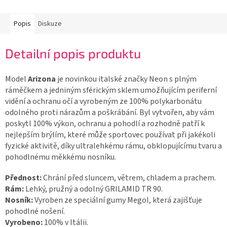
Popis
Diskuze
Detailní popis produktu
Model
Arizona
je novinkou italské značky Neon s plným
ráměčkem a jedniným sférickým sklem umožňujícím periferní
vidění a ochranu očí a vyrobeným ze 100% polykarbonátu
odolného proti nárazům a poškrábání. Byl vytvořen, aby vám
poskytl 100% výkon, ochranu a pohodlí a rozhodně patří k
nejlepším brýlím, které může sportovec používat při jakékoli
fyzické aktivitě, díky ultralehkému rámu, obklopujícímu tvaru a
pohodlnému měkkému nosníku.
Přednost:
Chrání před sluncem, větrem, chladem a prachem.
Rám:
Lehký, pružný a odolný GRILAMID TR 90.
Nosník:
Vyroben ze speciální gumy Megol, která zajišťuje
pohodlné nošení.
Vyrobeno:
100% v Itálii.