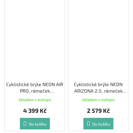
Cyklistické brýle NEON AIR
Cyklistické brýle NEON
PRO, rámeček
ARIZONA 2.0, rámeček
CHAMELEON, skla HD
CRYSTAL YELLOW FLUO,
Skladem v eshopu
Skladem v eshopu
VISION CAT 3
skla MIRROR RED CAT 3
4 399 Kč
2 579 Kč
Do košíku
Do košíku