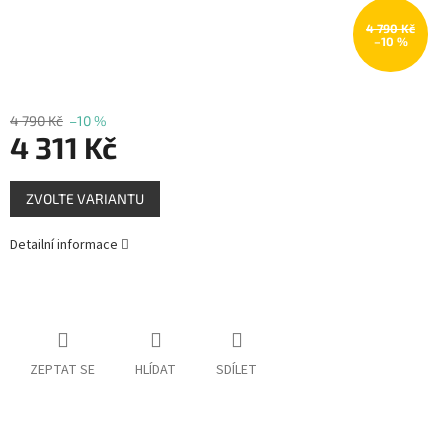
Měna
4 790 Kč
(CZK)
–10 %
Přihlášení
4 790 Kč
–10 %
4 311 Kč
Měrná
ZVOLTE VARIANTU
cena:
Detailní informace
ZEPTAT SE
HLÍDAT
SDÍLET