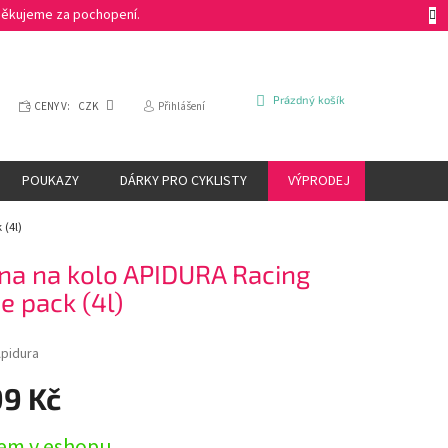
 Děkujeme za pochopení.
NÁKUPNÍ
Prázdný košík
CENY V:
CZK
Přihlášení
KOŠÍK
POUKAZY
DÁRKY PRO CYKLISTY
VÝPRODEJ
ZNAČKY
(4l)
na na kolo APIDURA Racing
e pack (4l)
pidura
99 Kč
em v eshopu