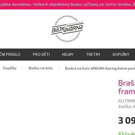
čerpáme dovolenou. Veškeré objednávky budou vyřízeny po tomto termínu.
ČNÍ PRÁDLO
PRO DĚTI
HELMY
TRETRY
DOPLŇKY
ů
Doplňky
Brašny na kolo
Brašna na kolo APIDURA Racing frame pack 
Braš
fram
01179040
Značka:
A
3 0
Měrná
Sklad