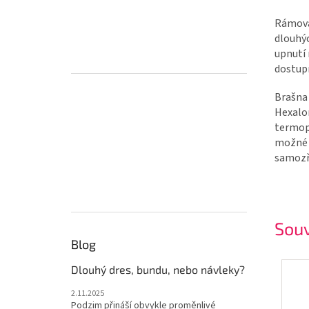
Rámová
dlouhýc
upnutí 
dostupn
Brašna 
Hexalon
termopl
možné p
samozře
Souv
Blog
Dlouhý dres, bundu, nebo návleky?
2.11.2025
Podzim přináší obvykle proměnlivé