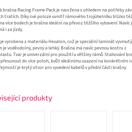
 brašna Racing Frame Pack je navržena s ohledem na potřeby záv
h tratích. Díky své poloze uvnitř rámového trojúhelníku blízko těž
na více bodech je brašna ideální na převoz těžšího vybavení. Navíc 
á i za jízdy.
je vyrobena z materiálu Hexalon, což je speciální laminát vyvinutý
 je voděodolný, pevný a lehký. Brašna má navíc pevnou kostru z
astu. Tvar je univerzální pro použití u většiny rámů. Stahování bra
řesunout do více poloh, kvůli ideálnímu usazení na konkrétním 
jmostí je krytý otvor pro vyvedení kabelů v přední části brašny.
isející produkty