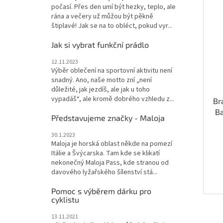
počasí. Přes den umí být hezky, teplo, ale
rána a večery už můžou být pěkně
štiplavé! Jak se na to obléct, pokud vyr...
Jak si vybrat funkční prádlo
12.11.2023
Výběr oblečení na sportovní aktivitu není
snadný. Ano, naše motto zní „není
důležité, jak jezdíš, ale jak u toho
vypadáš“, ale kromě dobrého vzhledu z...
Br
Ba
Představujeme značky - Maloja
30.1.2023
Maloja je horská oblast někde na pomezí
Itálie a Švýcarska. Tam kde se klikatí
nekonečný Maloja Pass, kde stranou od
davového lyžařského šílenství stá...
Pomoc s výběrem dárku pro
cyklistu
13.11.2021