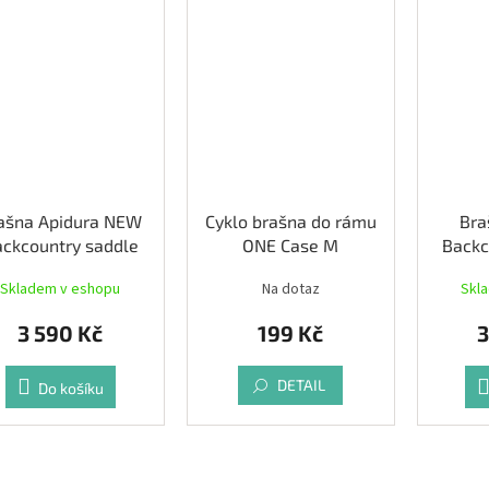
ašna Apidura NEW
Cyklo brašna do rámu
Bra
ckcountry saddle
ONE Case M
Backc
pack (4,5l)
Skladem v eshopu
Na dotaz
Skl
3 590 Kč
199 Kč
3
DETAIL
Do košíku