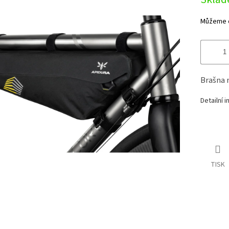
cena:
Můžeme d
Brašna 
Detailní 
TISK