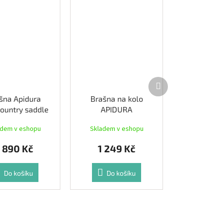
Další
produkt
šna Apidura
Brašna na kolo
ountry saddle
APIDURA
pack (10l)
Backcountry food
adem v eshopu
Skladem v eshopu
pouch (1,2l)
 890 Kč
1 249 Kč
Do košíku
Do košíku