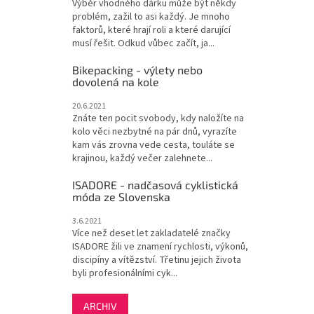
Výběr vhodného dárku může být někdy
problém, zažil to asi každý. Je mnoho
faktorů, které hrají roli a které darující
musí řešit. Odkud vůbec začít, ja...
Bikepacking - výlety nebo
dovolená na kole
20.6.2021
Znáte ten pocit svobody, kdy naložíte na
kolo věci nezbytné na pár dnů, vyrazíte
kam vás zrovna vede cesta, touláte se
krajinou, každý večer zalehnete...
ISADORE - nadčasová cyklistická
móda ze Slovenska
3.6.2021
Více než deset let zakladatelé značky
ISADORE žili ve znamení rychlosti, výkonů,
discipíny a vítězství. Třetinu jejich života
byli profesionálními cyk...
ARCHIV