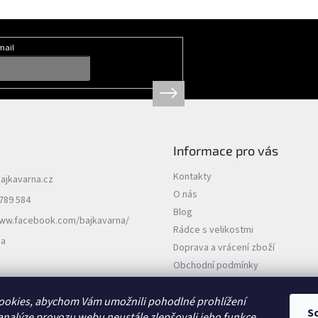
mail
Informace pro vás
Kontakty
ajkavarna.cz
O nás
789 584
Blog
www.facebook.com/bajkavarna/
Rádce s velikostmi
na
Doprava a vrácení zboží
Obchodní podmínky
Podmínky ochrany osobních údajů
ookies, abychom Vám umožnili pohodlné prohlížení
S
analýze provozu webu neustále zlepšovali jeho funkce,