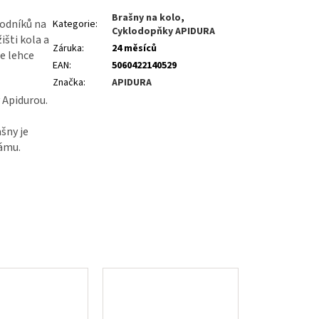
Brašny na kolo
,
odníků na
Kategorie
:
Cyklodopňky APIDURA
išti kola a
Záruka
:
24 měsíců
je lehce
EAN
:
5060422140529
Značka
:
APIDURA
 Apidurou.
šny je
rámu.