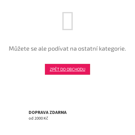
Tretry
Doplňky
Poukazy
Můžete se ale podívat na ostatní kategorie.
Dárky
pro
cyklisty
ZPĚT DO OBCHODU
Výprodej
Novinky
Sleva
pro
DOPRAVA ZDARMA
věrné
od 2000 Kč
Značky