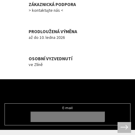
ZÁKAZNICKÁ PODPORA
Měna
> kontaktujte nás <
(CZK)
Přihlášení
PRODLOUŽENÁ VÝMĚNA
až do 10. ledna 2026
OSOBNÍ VYZVEDNUTÍ
ve Zlíně
Z
á
Odebírat newsletter
p
a
t
E-mail
í