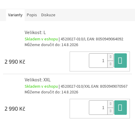
Varianty
Popis
Diskuze
Velikost: L
Skladem v eshopu
| 4520027-010/L
EAN:
8050949064092
Můžeme doručit do:
14.8.2026
Do
2 990 Kč
Velikost: XXL
Skladem v eshopu
| 4520027-010/XXL
EAN:
8050949070567
Můžeme doručit do:
14.8.2026
Do
2 990 Kč