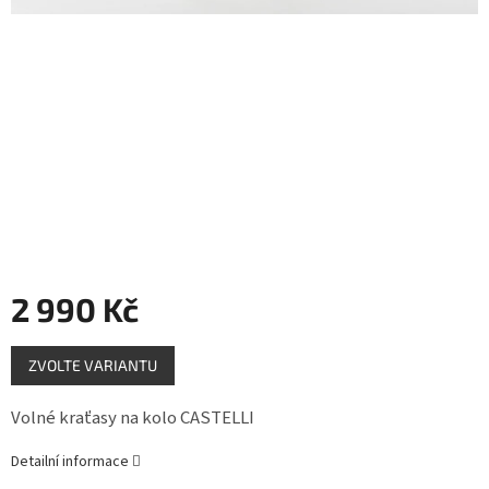
Měna
(CZK)
Přihlášení
2 990 Kč
Měrná
ZVOLTE VARIANTU
cena:
Volné kraťasy na kolo CASTELLI
Detailní informace