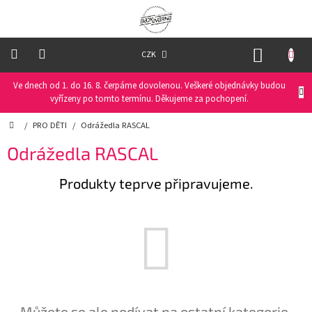
Přejít
na
obsah
NÁKUP
CZK
KOŠÍK
Ve dnech od 1. do 16. 8. čerpáme dovolenou. Veškeré objednávky budou
Oblečení
na
vyřízeny po tomto termínu. Děkujeme za pochopení.
kolo
Domů
/
PRO DĚTI
/
Odrážedla RASCAL
Oblečení
Odrážedla RASCAL
na
běžky
Produkty teprve připravujeme.
Funkční
prádlo
PRO
DĚTI
Helmy
Můžete se ale podívat na ostatní kategorie.