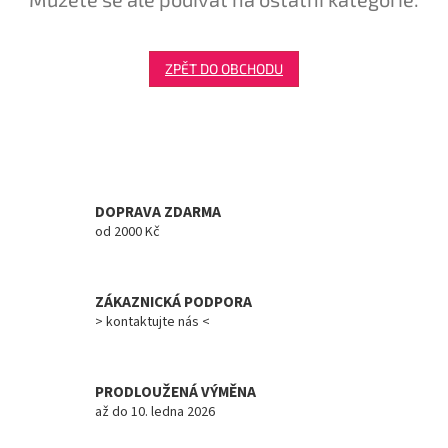
Tretry
ZPĚT DO OBCHODU
Doplňky
Poukazy
Dárky
pro
cyklisty
DOPRAVA ZDARMA
od 2000 Kč
Výprodej
ZÁKAZNICKÁ PODPORA
Novinky
> kontaktujte nás <
Sleva
pro
věrné
PRODLOUŽENÁ VÝMĚNA
až do 10. ledna 2026
Značky